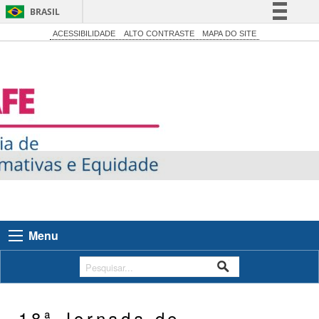
BRASIL
Simplifique!
ACESSIBILIDADE
ALTO CONTRASTE
MAPA DO SITE
Comunica BR
Participe
Acesso à informação
Legislação
Canais
Menu
18ª Jornada de