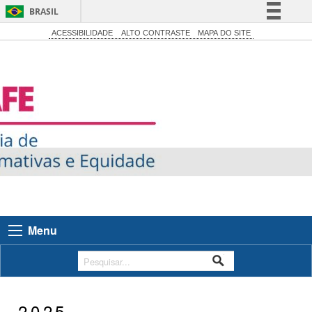
BRASIL
Simplifique!
ACESSIBILIDADE
ALTO CONTRASTE
MAPA DO SITE
Comunica BR
Participe
Acesso à informação
Legislação
Canais
Menu
2025