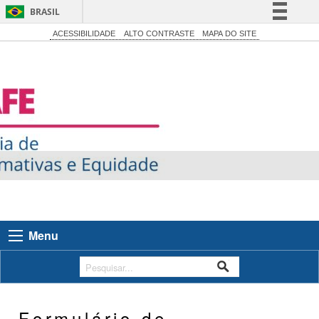
BRASIL
Simplifique!
ACESSIBILIDADE
ALTO CONTRASTE
MAPA DO SITE
Comunica BR
Participe
Acesso à informação
Legislação
Canais
Menu
Formulário de