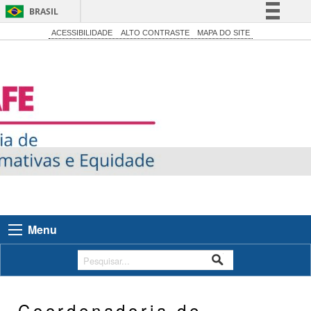
BRASIL
Simplifique!
ACESSIBILIDADE
ALTO CONTRASTE
MAPA DO SITE
Comunica BR
Participe
Acesso à informação
Legislação
Canais
Menu
Coordenadoria de