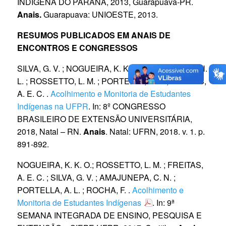
INDÍGENA DO PARANÁ, 2013, Guarapuava-PR.
Anais.
Guarapuava: UNIOESTE, 2013.
RESUMOS PUBLICADOS EM ANAIS DE
ENCONTROS E CONGRESSOS
SILVA, G. V. ; NOGUEIRA, K. K. O. ; BARBOSA, L. H.
L. ; ROSSETTO, L. M. ; PORTELLA, A. L. ; FREITAS,
A. E. C. .
Acolhimento e Monitoria de Estudantes
Indígenas na UFPR
. In: 8º CONGRESSO
BRASILEIRO DE EXTENSÃO UNIVERSITÁRIA,
2018, Natal – RN.
Anais
. Natal: UFRN, 2018. v. 1. p.
891-892.
NOGUEIRA, K. K. O.; ROSSETTO, L. M. ; FREITAS,
A. E. C. ; SILVA, G. V. ; AMAJUNEPA, C. N. ;
PORTELLA, A. L. ; ROCHA, F. .
Acolhimento e
Monitoria de Estudantes Indígenas
. In: 9ª
SEMANA INTEGRADA DE ENSINO, PESQUISA E