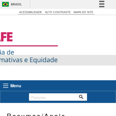
BRASIL
Simplifique!
ACESSIBILIDADE
ALTO CONTRASTE
MAPA DO SITE
Comunica BR
Participe
Acesso à informação
Legislação
Canais
Menu
Resumos/Anais