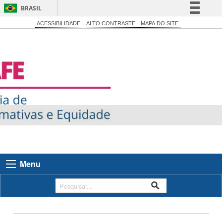
BRASIL
Simplifique!
ACESSIBILIDADE
ALTO CONTRASTE
MAPA DO SITE
Comunica BR
Participe
Acesso à informação
Legislação
Canais
Menu