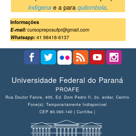
indígena
e a para
quilombola
.
Informações
E-mail:
cursopreposufpr@gmail.com
Whatsapp:
41 98418-6137
Universidade Federal do Paraná
PROAFE
Rua Doutor Faivre, 405, Ed. Dom Pedro II, 2o. andar, Centro
Fone(s): Temporariamente Indisponível
CEP 80.060-140 | Curitiba |