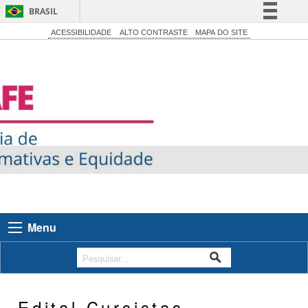
BRASIL
Simplifique!
ACESSIBILIDADE
ALTO CONTRASTE
MAPA DO SITE
Comunica BR
Participe
Acesso à informação
Legislação
Canais
Menu
Edital Cursistas