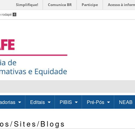
Simplifique!
Comunica BR
Participe
Acesso à infor
o rodapé
4
adorias
Editais
PIBIS
Pré-Pós
NEAB
sos/Sites/Blogs