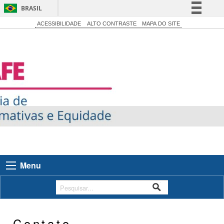
BRASIL
Simplifique!
ACESSIBILIDADE
ALTO CONTRASTE
MAPA DO SITE
Comunica BR
Participe
Acesso à informação
Legislação
Canais
Menu
Contato