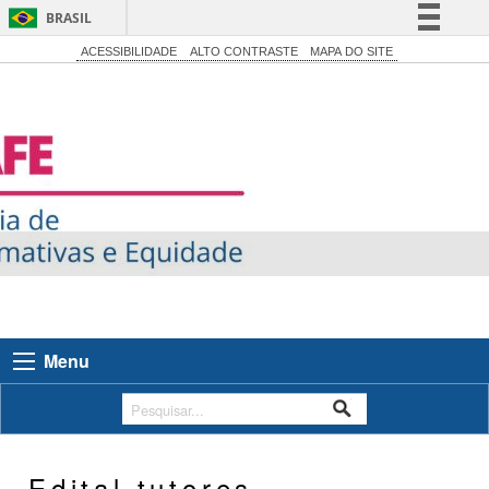
BRASIL
Simplifique!
ACESSIBILIDADE
ALTO CONTRASTE
MAPA DO SITE
Comunica BR
Participe
Acesso à informação
Legislação
Canais
Menu
Edital tutores