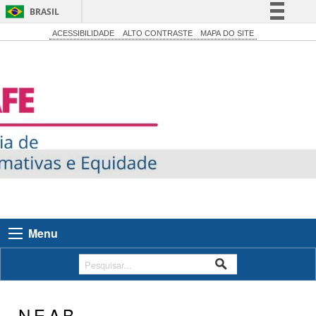
BRASIL
Simplifique!
ACESSIBILIDADE
ALTO CONTRASTE
MAPA DO SITE
Comunica BR
Participe
Acesso à informação
Legislação
Canais
Menu
NEAB