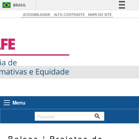
BRASIL
Simplifique!
ACESSIBILIDADE
ALTO CONTRASTE
MAPA DO SITE
Comunica BR
Participe
Acesso à informação
Legislação
Canais
Menu
Bolsas | Projetos de