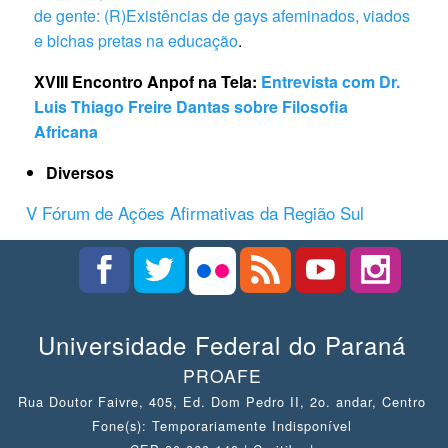
de gente: (R)Existências de gays afeminados, viados
e bichas pretas na educação
.
XVIII Encontro Anpof na Tela:
Entrevista com Dr.
Luis Thiago Freire Dantas sobre Filosofia
Africana
Diversos
V Fórum de Ações Afirmativas da Região Sul
Universidade Federal do Paraná
PROAFE
Rua Doutor Faivre, 405, Ed. Dom Pedro II, 2o. andar, Centro
Fone(s): Temporariamente Indisponível