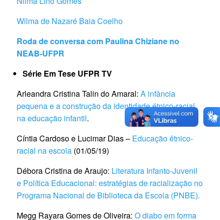
Nilma Lino Gomes
Wilma de Nazaré Baia Coelho
Roda de conversa com Paulina Chiziane no
NEAB-UFPR
Série Em Tese UFPR TV
Arleandra Cristina Talin do Amaral:
A infância
pequena e a construção da identidade étnico-racial
na educação infantil
.
Cíntia Cardoso e Lucimar Dias –
Educação étnico-
racial na escola
(01/05/19)
Débora Cristina de Araujo:
Literatura Infanto-Juvenil
e Política Educacional: estratégias de racialização no
Programa Nacional de Biblioteca da Escola (PNBE).
Megg Rayara Gomes de Oliveira:
O diabo em forma