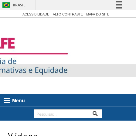
BRASIL
Simplifique!
ACESSIBILIDADE
ALTO CONTRASTE
MAPA DO SITE
Comunica BR
Participe
Acesso à informação
Legislação
Canais
Menu
Vídeos