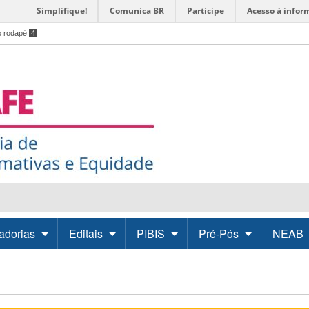
Simplifique!
Comunica BR
Participe
Acesso à infor
o rodapé
4
adorias
Editais
PIBIS
Pré-Pós
NEAB