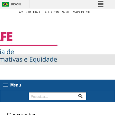
BRASIL
Simplifique!
ACESSIBILIDADE
ALTO CONTRASTE
MAPA DO SITE
Comunica BR
Participe
Acesso à informação
Legislação
Canais
Menu
Contato