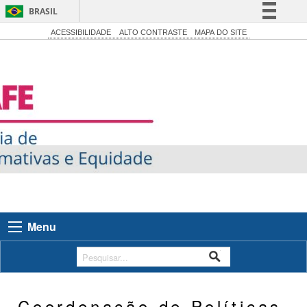
BRASIL
Simplifique!
ACESSIBILIDADE
ALTO CONTRASTE
MAPA DO SITE
Comunica BR
Participe
Acesso à informação
Legislação
Canais
Menu
Coordenação de Políticas