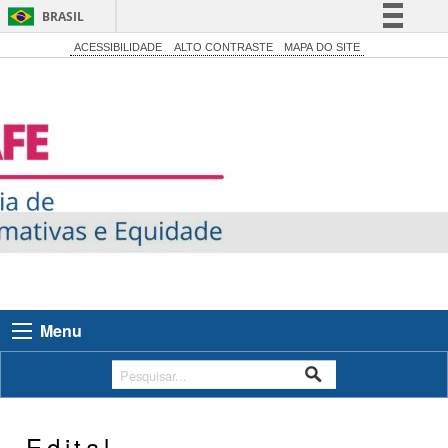
BRASIL
Simplifique!
ACESSIBILIDADE
ALTO CONTRASTE
MAPA DO SITE
Comunica BR
Participe
Acesso à informação
Legislação
Canais
Menu
Edital