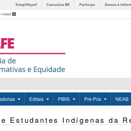
Simplifique!
Comunica BR
Participe
Acesso à infor
o rodapé
4
adorias
Editais
PIBIS
Pré-Pós
NEAB
de Estudantes Indígenas da R