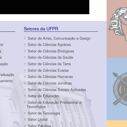
Setores da UFPR
Setor de Artes, Comunicação e Design
is
Setor de Ciências Agrárias
a
Setor de Ciências Biológicas
s
Setor de Ciências da Saúde
cação
Setor de Ciências da Terra
Setor de Ciências Exatas
Graduação
Setor de Ciências Humanas
rçamento
Setor de Ciências Jurídicas
Setor de Ciências Sociais Aplicadas
Setor de Educação
Setor de Educação Profissional e
Tecnológica
Setor de Tecnologia
Setor Litoral
Setor Palotina