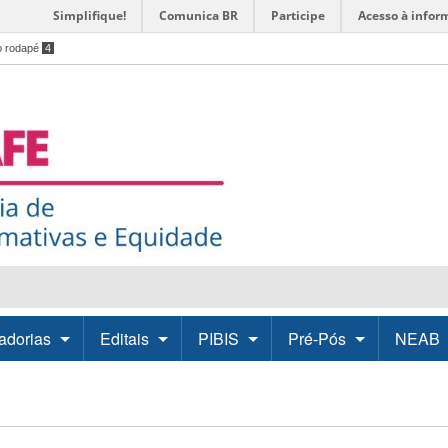
Simplifique!
Comunica BR
Participe
Acesso à infor
o rodapé
4
adorias
Editais
PIBIS
Pré-Pós
NEAB