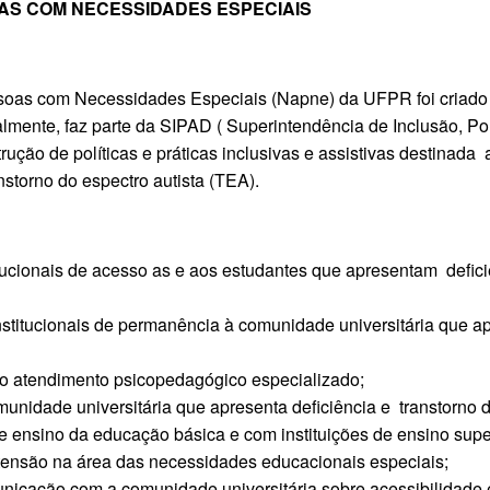
AS COM NECESSIDADES ESPECIAIS
oas com Necessidades Especiais (Napne) da UFPR foi criado 
lmente, faz parte da SIPAD ( Superintendência de Inclusão, Polí
ução de políticas e práticas inclusivas e assistivas destinada 
nstorno do espectro autista (TEA).
itucionais de acesso as e aos estudantes que apresentam defici
institucionais de permanência à comunidade universitária que ap
ao atendimento psicopedagógico especializado;
nidade universitária que apresenta deficiência e transtorno d
e ensino da educação básica e com instituições de ensino super
tensão na área das necessidades educacionais especiais;
nicação com a comunidade universitária sobre acessibilidade 