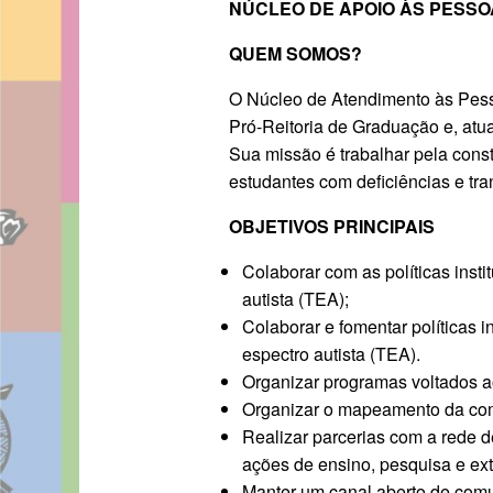
NÚCLEO DE APOIO ÀS PESSO
QUEM SOMOS?
O Núcleo de Atendimento às Pess
Pró-Reitoria de Graduação e, atua
Sua missão é trabalhar pela constr
estudantes com deficiências e tra
OBJETIVOS PRINCIPAIS
Colaborar com as políticas inst
autista (TEA);
Colaborar e fomentar políticas 
espectro autista (TEA).
Organizar programas voltados 
Organizar o mapeamento da comu
Realizar parcerias com a rede d
ações de ensino, pesquisa e ex
Manter um canal aberto de comu