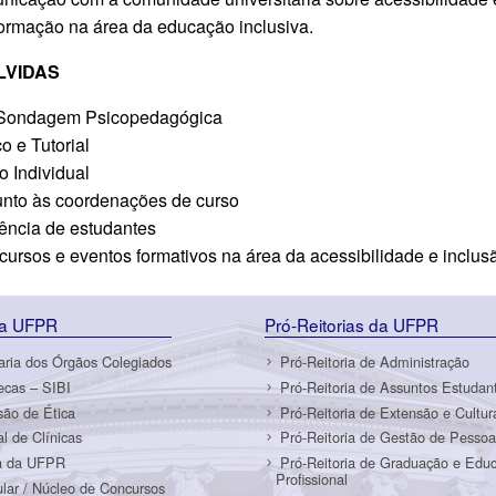
formação na área da educação inclusiva.
LVIDAS
e Sondagem Psicopedagógica
o e Tutorial
o Individual
to às coordenações de curso
ência de estudantes
ursos e eventos formativos na área da acessibilidade e inclus
da UFPR
Pró-Reitorias da UFPR
aria dos Órgãos Colegiados
Pró-Reitoria de Administração
tecas – SIBI
Pró-Reitoria de Assuntos Estudant
ão de Ética
Pró-Reitoria de Extensão e Cultur
al de Clínicas
Pró-Reitoria de Gestão de Pessoa
a da UFPR
Pró-Reitoria de Graduação e Edu
Profissional
ular / Núcleo de Concursos