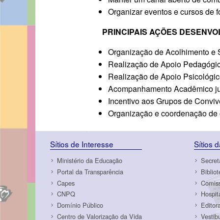
Organizar eventos e cursos de 
PRINCIPAIS AÇÕES DESENVO
Organização de Acolhimento 
Realização de Apoio Pedagógic
Realização de Apoio Psicológic
Acompanhamento Acadêmico jun
Incentivo aos Grupos de Conviv
Organização e coordenação de c
Sítios de Interesse
Sítios 
Ministério da Educação
Secret
Portal da Transparência
Biblio
Capes
Comiss
CNPQ
Hospit
Domínio Público
Editor
Centro de Valorização da Vida
Vestib